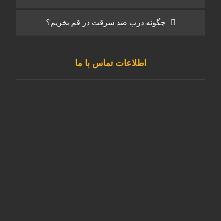
چگونه درب ضد سرقت در قم بخریم؟
اطلاعات تماس با ما
قم – بلوار امام رضا – مجتمع فردوس
09191493010
025-37202337